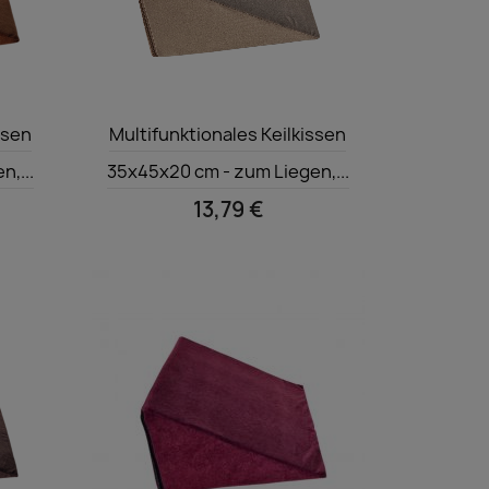
Vorschau

ssen
Multifunktionales Keilkissen
,...
35x45x20 cm - zum Liegen,...
13,79 €