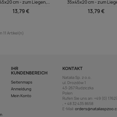
45x20 cm - zum Liegen,...
35x45x20 cm - zum Liegen
13,79 €
13,79 €
on 11 Artikel(n)
IHR
KONTAKT
KUNDENBEREICH
Natalia Sp. z o.o.
Seitenmaps
ul. Drozdów 1
43-267 Rudziczka
Anmeldung
g
Polen
Mein Konto
Rufen Sie uns an:
+49 (0) 1762
, + 48 32 435 8658
E-Mail:
orders@nataliaspzoo.
en