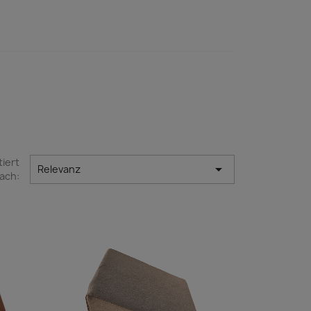
tiert

Relevanz
ach: