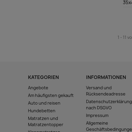
35x
1 - 11 v
KATEGORIEN
INFORMATIONEN
Angebote
Versand und
Rücksendeadresse
Am häufigsten gekauft
Datenschutzerklärun
Auto und reisen
nach DSGVO
Hundebetten
Impressum
Matratzen und
Allgemeine
Matratzentopper
Geschäftsbedingung