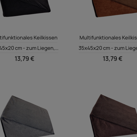
Vorschau
Vorschau


tifunktionales Keilkissen
Multifunktionales Keilki
45x20 cm - zum Liegen,...
35x45x20 cm - zum Liegen
13,79 €
13,79 €