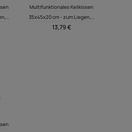
Vorschau

ssen
Multifunktionales Keilkissen
,...
35x45x20 cm - zum Liegen,...
13,79 €
ssen