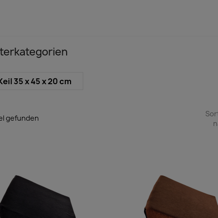
terkategorien
Keil 35 x 45 x 20 cm
Sor
kel gefunden
n