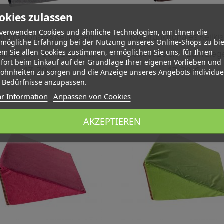
okies zulassen
Vorschau
Vorschau


 verwenden Cookies und ähnliche Technologien, um Ihnen die
tifunktionales Keilkissen
Multifunktionales Keilki
tmögliche Erfahrung bei der Nutzung unseres Online-Shops zu bie
m Sie allen Cookies zustimmen, ermöglichen Sie uns, für Ihren
45x20 cm - zum Liegen,...
35x45x20 cm - zum Liegen
fort beim Einkauf auf der Grundlage Ihrer eigenen Vorlieben und
13,79 €
13,79 €
ohnheiten zu sorgen und die Anzeige unseres Angebots individuel
e Bedürfnisse anzupassen.
r Information
Anpassen von Cookies
AKZEPTIEREN