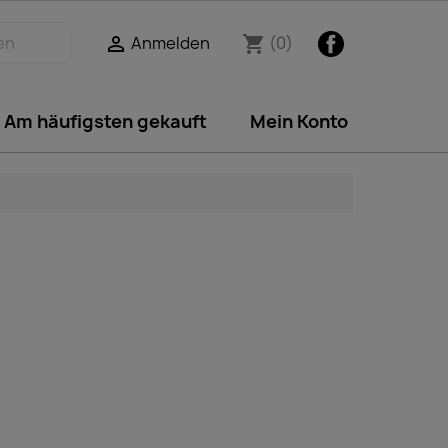
Facebook
Anmelden
(0)

shopping_cart
Am häufigsten gekauft
Mein Konto