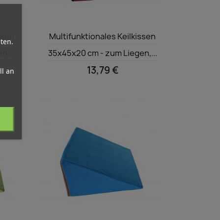
Vorschau

ssen
Multifunktionales Keilkissen
ten.
,...
35x45x20 cm - zum Liegen,...
13,79 €
l an