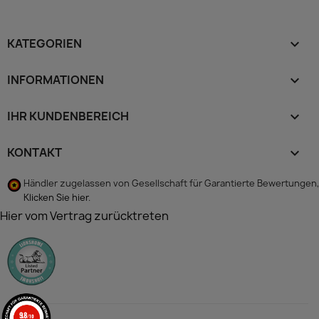
KATEGORIEN

INFORMATIONEN

IHR KUNDENBEREICH

KONTAKT
keyboard_arrow_down
Händler zugelassen von Gesellschaft für Garantierte Bewertungen,
Klicken Sie hier
.
Hier vom Vertrag zurücktreten
9.8
/10