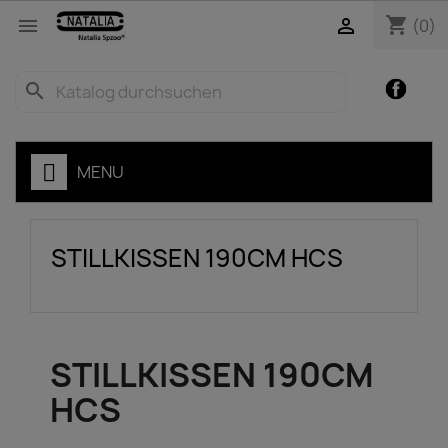
shopping_cart


(0)
Facebo
search
ZEN
MENU
STILLKISSEN 190CM HCS
STILLKISSEN 190CM
HCS