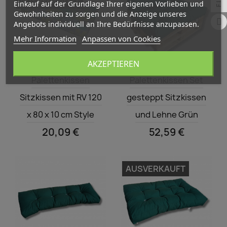
AUSVERKAUFT
Einkauf auf der Grundlage Ihrer eigenen Vorlieben und
Gewohnheiten zu sorgen und die Anzeige unseres
Angebots individuell an Ihre Bedürfnisse anzupassen.
Mehr Information
Anpassen von Cookies
AKZEPTIEREN
Vorschau
Vorschau


Palettenkissen
Palettenkissen Set
Sitzkissen mit RV 120
gesteppt Sitzkissen
x 80 x 10 cm Style
und Lehne Grün
20,09 €
52,59 €
AUSVERKAUFT