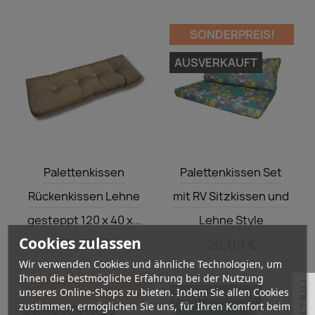
SONDERPREIS!
AUSVERKAUFT
Vorschau
Vorschau


Palettenkissen
Palettenkissen Set
Rückenkissen Lehne
mit RV Sitzkissen und
gesteppt 120 x 40 x...
Lehne Style
Cookies zulassen
19,09 €
26,09 €
Wir verwenden Cookies und ähnliche Technologien, um
Ihnen die bestmögliche Erfahrung bei der Nutzung
FILTRUJ
SONDERPREIS!
unseres Online-Shops zu bieten. Indem Sie allen Cookies
AUSVERKAUFT
zustimmen, ermöglichen Sie uns, für Ihren Komfort beim