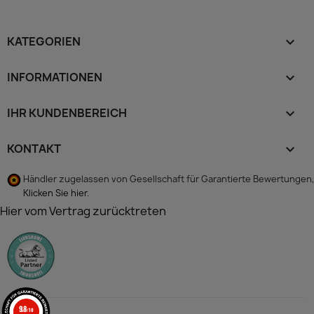
KATEGORIEN

INFORMATIONEN

IHR KUNDENBEREICH

KONTAKT
keyboard_arrow_down
Händler zugelassen von Gesellschaft für Garantierte Bewertungen,
Klicken Sie hier
.
Hier vom Vertrag zurücktreten
9.8
/10