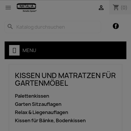
shopping_cart


(0)
Facebo
search
ZEN
MENU
KISSEN UND MATRATZEN FÜR
GARTENMÖBEL
Palettenkissen
Garten Sitzauflagen
Relax & Liegenauflagen
Kissen für Bänke, Bodenkissen