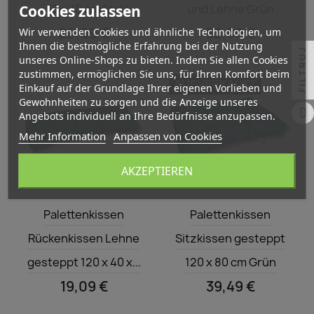
Cookies zulassen
x 80 x 10 cm Style
und Lehne Grün
20,09 €
52,59 €
Wir verwenden Cookies und ähnliche Technologien, um
Ihnen die bestmögliche Erfahrung bei der Nutzung
FILTRUJ
unseres Online-Shops zu bieten. Indem Sie allen Cookies
zustimmen, ermöglichen Sie uns, für Ihren Komfort beim
AUSVERKAUFT
Einkauf auf der Grundlage Ihrer eigenen Vorlieben und
Gewohnheiten zu sorgen und die Anzeige unseres
Angebots individuell an Ihre Bedürfnisse anzupassen.
Mehr Information
Anpassen von Cookies
AKZEPTIEREN
Vorschau
Vorschau


Palettenkissen
Palettenkissen
Rückenkissen Lehne
Sitzkissen gesteppt
gesteppt 120 x 40 x...
120 x 80 cm Grün
19,09 €
39,49 €