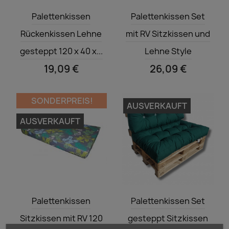
Vorschau
Vorschau


Palettenkissen
Palettenkissen Set
Rückenkissen Lehne
mit RV Sitzkissen und
gesteppt 120 x 40 x...
Lehne Style
19,09 €
26,09 €
SONDERPREIS!
AUSVERKAUFT
AUSVERKAUFT
Vorschau
Vorschau


Palettenkissen
Palettenkissen Set
Sitzkissen mit RV 120
gesteppt Sitzkissen