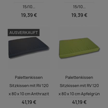
15/10...
15/10...
19,39 €
19,39 €
AUSVERKAUFT
Vorschau
Vorschau


Palettenkissen
Palettenkissen
Sitzkissen mit RV 120
Sitzkissen mit RV 120
x 80 x 10 cm Anthrazit
x 80 x 10 cm Apfelgrün
41,19 €
41,19 €