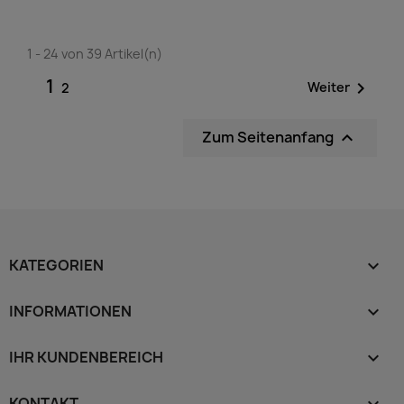
1 - 24 von 39 Artikel(n)
1

Weiter
2
Zum Seitenanfang

KATEGORIEN

INFORMATIONEN

IHR KUNDENBEREICH

KONTAKT
keyboard_arrow_down