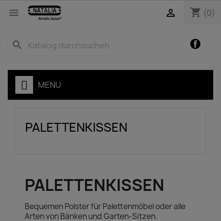
shopping_cart


(0)
Facebo
search
ZEN
MENU
PALETTENKISSEN
PALETTENKISSEN
Bequemen Polster für Palettenmöbel oder alle
Arten von Bänken und Garten-Sitzen.