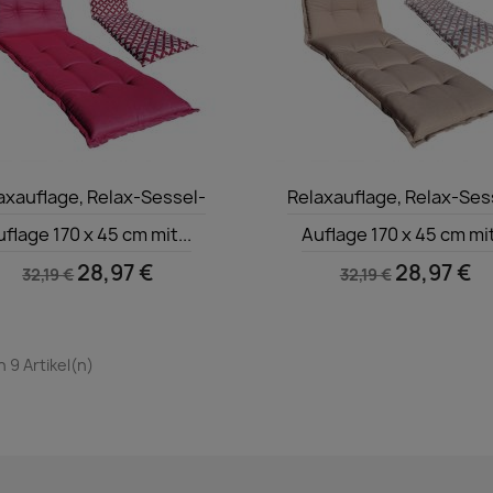
Vorschau
Vorschau


axauflage, Relax-Sessel-
Relaxauflage, Relax-Ses
flage 170 x 45 cm mit...
Auflage 170 x 45 cm mit
28,97 €
28,97 €
32,19 €
32,19 €
n 9 Artikel(n)