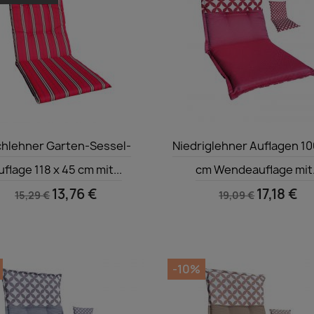
Vorschau
Vorschau


hlehner Garten-Sessel-
Niedriglehner Auflagen 10
uflage 118 x 45 cm mit...
cm Wendeauflage mit.
13,76 €
17,18 €
15,29 €
19,09 €
-10%