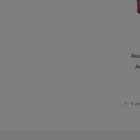
Rel
Au
1 - 9 vo