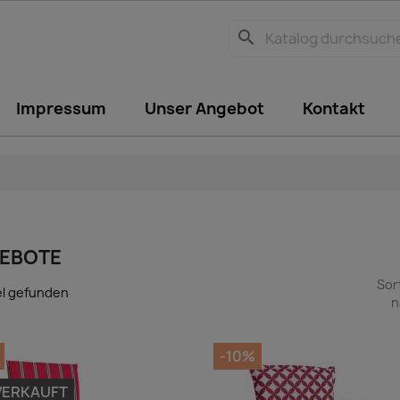
search
Impressum
Unser Angebot
Kontakt
EBOTE
Sor
el gefunden
n
-10%
VERKAUFT