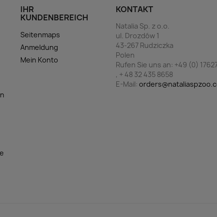
IHR
KONTAKT
KUNDENBEREICH
Natalia Sp. z o.o.
Seitenmaps
ul. Drozdów 1
43-267 Rudziczka
Anmeldung
g
Polen
Mein Konto
Rufen Sie uns an:
+49 (0) 1762
, + 48 32 435 8658
E-Mail:
orders@nataliaspzoo.
en
te