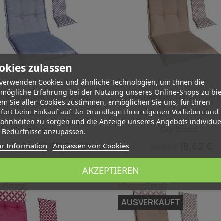
okies zulassen
 verwenden Cookies und ähnliche Technologien, um Ihnen die
Vorschau
Vorschau


tmögliche Erfahrung bei der Nutzung unseres Online-Shops zu bie
hlehner Garten-Sessel-
Hochlehner Garten-Ses
m Sie allen Cookies zustimmen, ermöglichen Sie uns, für Ihren
uflage 120 x 45 cm mit
Auflage 120 x 45 cm m
fort beim Einkauf auf der Grundlage Ihrer eigenen Vorlieben und
ohnheiten zu sorgen und die Anzeige unseres Angebots individuel
Gurtband...
Gurtband...
e Bedürfnisse anzupassen.
17,59 €
18,62 €
r Information
Anpassen von Cookies
20,69 €
20,69 €
AKZEPTIEREN
-10%
AUSVERKAUFT