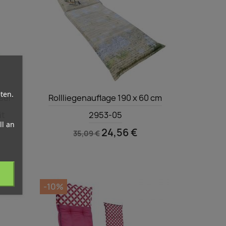
Vorschau

ten.
sel-
Rollliegenauflage 190 x 60 cm
it
2953-05
l an
24,56 €
35,09 €
-10%