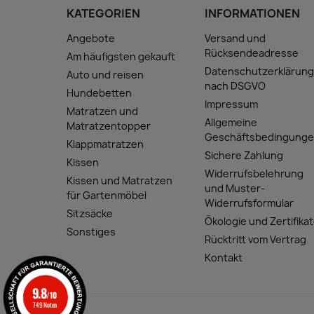
KATEGORIEN
INFORMATIONEN
Angebote
Versand und
Rücksendeadresse
Am häufigsten gekauft
Datenschutzerklärun
Auto und reisen
nach DSGVO
Hundebetten
Impressum
Matratzen und
Allgemeine
Matratzentopper
Geschäftsbedingung
Klappmatratzen
Sichere Zahlung
Kissen
Widerrufsbelehrung
Kissen und Matratzen
und Muster-
für Gartenmöbel
Widerrufsformular
Sitzsäcke
Ökologie und Zertifika
Sonstiges
Rücktritt vom Vertrag
Kontakt
9.8
/10
749 Noten