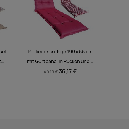
Vorschau

sel-
Rollliegenauflage 190 x 55 cm
...
mit Gurtband im Rücken und...
36,17 €
40,19 €