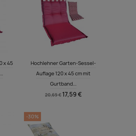
Vorschau

0 x 45
Hochlehner Garten-Sessel-
..
Auflage 120 x 45 cm mit
Gurtband...
17,59 €
20,69 €
-30%