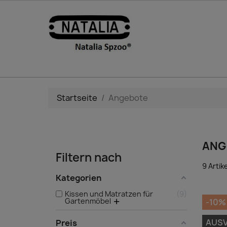
Startseite
Angebote
ANG
Filtern nach
9 Artik
Kategorien
Kissen und Matratzen für
9
Gartenmöbel
-10%
AUS
Preis