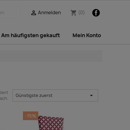
Facebook
Anmelden
(0)

shopping_cart
Am häufigsten gekauft
Mein Konto
tiert

Günstigste zuerst
ach:
-15%