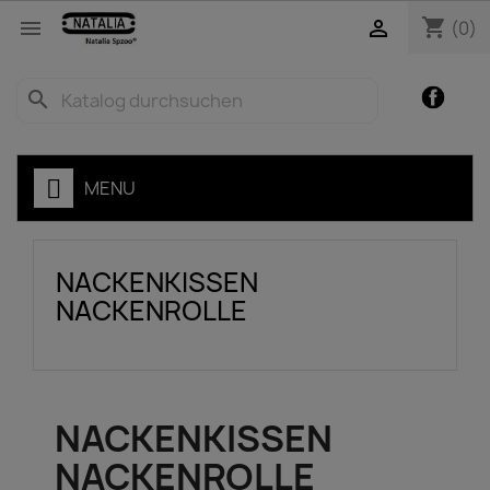
shopping_cart


(0)
Facebo
search
ZEN
MENU
NACKENKISSEN
NACKENROLLE
NACKENKISSEN
NACKENROLLE