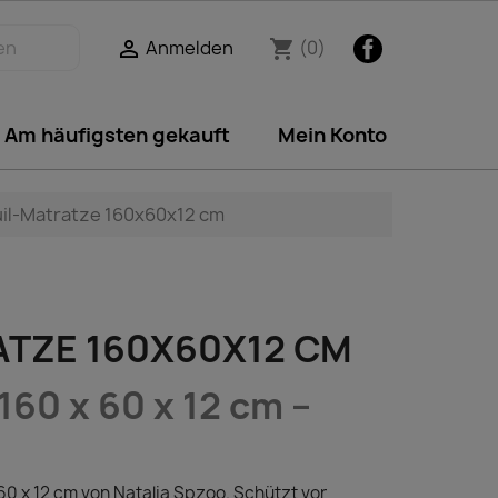
Facebook
Anmelden
(0)

shopping_cart
Am häufigsten gekauft
Mein Konto
uil-Matratze 160x60x12 cm
ATZE 160X60X12 CM
160 x 60 x 12 cm –
0 x 12 cm von Natalia Spzoo. Schützt vor