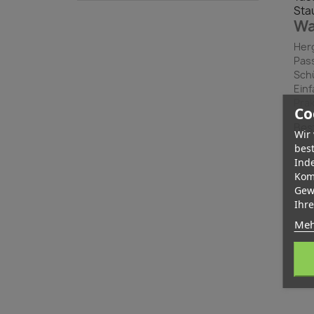
Stau
Wa
Herg
Pass
Schü
Einf
Prak
Co
Best
Wir
bes
Inde
Kom
Gew
Ihr
Meh