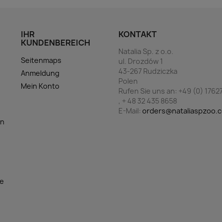
IHR
KONTAKT
KUNDENBEREICH
Natalia Sp. z o.o.
Seitenmaps
ul. Drozdów 1
43-267 Rudziczka
Anmeldung
g
Polen
Mein Konto
Rufen Sie uns an:
+49 (0) 1762
, + 48 32 435 8658
E-Mail:
orders@nataliaspzoo.
en
te