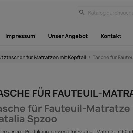
search
Impressum
Unser Angebot
Kontakt
tztaschen für Matratzen mit Kopfteil
Tasche für Faute
ASCHE FÜR FAUTEUIL-MATR
asche für Fauteuil-Matratze 
atalia Spzoo
he unserer Produktion, passend für Fauteuil-Matratzen 160 x 6