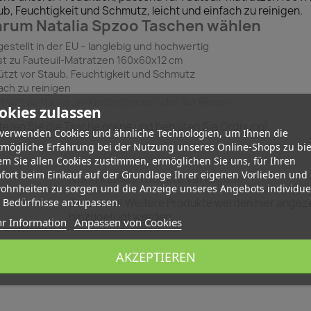
b, Feuchtigkeit und Schmutz, leicht und einfach zu reinigen.
rum Natalia Spzoo Taschen wählen
estellt in der EU – langlebig und hochwertig
t zu Fauteuil-Matratzen 160x60x12 cm
tzt vor Staub, Feuchtigkeit und Schmutz
ach zu reinigen
tisch zu Hause, im Kinderzimmer oder auf Reisen
okies zulassen
ellen Sie die Tasche online und behalten Sie Ordnung!
 verwenden Cookies und ähnliche Technologien, um Ihnen die
tmögliche Erfahrung bei der Nutzung unseres Online-Shops zu bie
m Sie allen Cookies zustimmen, ermöglichen Sie uns, für Ihren
fort beim Einkauf auf der Grundlage Ihrer eigenen Vorlieben und
Noch keine Produkte verfügbar
ohnheiten zu sorgen und die Anzeige unseres Angebots individuel
e Bedürfnisse anzupassen.
Bleib dran! Weitere Produkte werden hier angeze
hinzugefügt werden.
r Information
Anpassen von Cookies
search
AKZEPTIEREN