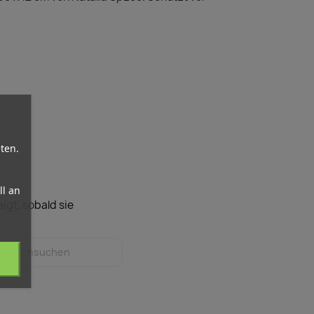
ten.
l an
igt, sobald sie