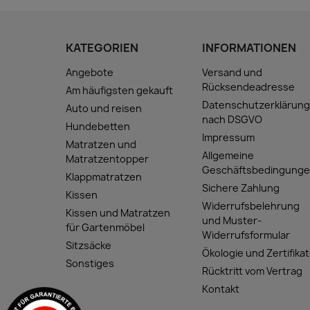
KATEGORIEN
INFORMATIONEN
Angebote
Versand und
Rücksendeadresse
Am häufigsten gekauft
Datenschutzerklärun
Auto und reisen
nach DSGVO
Hundebetten
Impressum
Matratzen und
Allgemeine
Matratzentopper
Geschäftsbedingung
Klappmatratzen
Sichere Zahlung
Kissen
Widerrufsbelehrung
Kissen und Matratzen
und Muster-
für Gartenmöbel
Widerrufsformular
Sitzsäcke
Ökologie und Zertifika
Sonstiges
Rücktritt vom Vertrag
Kontakt