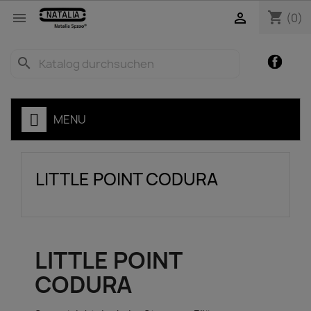
shopping_cart


(0)
Facebo
search
ZEN
MENU
LITTLE POINT CODURA
LITTLE POINT
CODURA