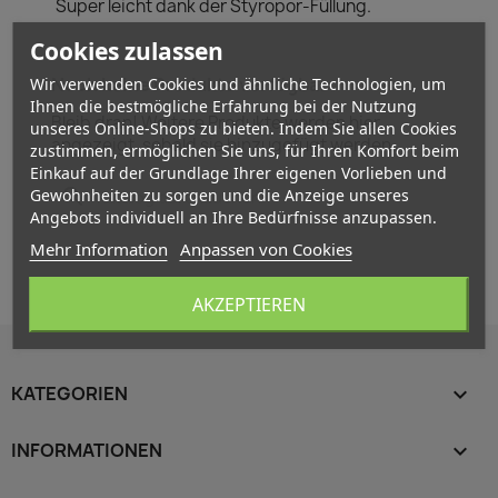
Super leicht dank der Styropor-Füllung.
Cookies zulassen
Noch keine Produkte verfügbar
Wir verwenden Cookies und ähnliche Technologien, um
Ihnen die bestmögliche Erfahrung bei der Nutzung
Bleib dran! Weitere Produkte werden hier
unseres Online-Shops zu bieten. Indem Sie allen Cookies
angezeigt, sobald sie hinzugefügt werden.
zustimmen, ermöglichen Sie uns, für Ihren Komfort beim
Einkauf auf der Grundlage Ihrer eigenen Vorlieben und
search
Gewohnheiten zu sorgen und die Anzeige unseres
Angebots individuell an Ihre Bedürfnisse anzupassen.
Mehr Information
Anpassen von Cookies
AKZEPTIEREN
KATEGORIEN

INFORMATIONEN
