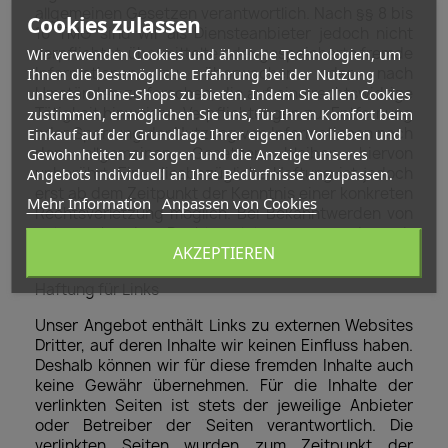
allgemeinen Gesetzen verantwortlich. Nach §§ 8 bis
Cookies zulassen
10 TMG sind wir als Diensteanbieter jedoch nicht
verpflichtet, übermittelte oder gespeicherte fremde
Wir verwenden Cookies und ähnliche Technologien, um
Informationen zu überwachen oder nach
Ihnen die bestmögliche Erfahrung bei der Nutzung
Umständen zu forschen, die auf eine rechtswidrige
unseres Online-Shops zu bieten. Indem Sie allen Cookies
Tätigkeit hinweisen. Verpflichtungen zur Entfernung
zustimmen, ermöglichen Sie uns, für Ihren Komfort beim
oder Sperrung der Nutzung von Informationen nach
Einkauf auf der Grundlage Ihrer eigenen Vorlieben und
den allgemeinen Gesetzen bleiben hiervon
Gewohnheiten zu sorgen und die Anzeige unseres
unberührt. Eine diesbezügliche Haftung ist jedoch
Angebots individuell an Ihre Bedürfnisse anzupassen.
erst ab dem Zeitpunkt der Kenntnis einer konkreten
Mehr Information
Anpassen von Cookies
Rechtsverletzung möglich. Bei Bekanntwerden von
entsprechenden Rechtsverletzungen werden wir
AKZEPTIEREN
diese Inhalte umgehend entfernen.
Haftung für Links
Unser Angebot enthält Links zu externen Websites
Dritter, auf deren Inhalte wir keinen Einfluss haben.
Deshalb können wir für diese fremden Inhalte auch
keine Gewähr übernehmen. Für die Inhalte der
verlinkten Seiten ist stets der jeweilige Anbieter
oder Betreiber der Seiten verantwortlich. Die
verlinkten Seiten wurden zum Zeitpunkt der