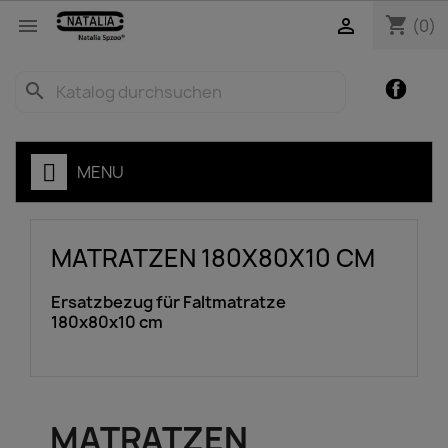
shopping_cart


(0)
Facebo
search
ZEN
MENU
MATRATZEN 180X80X10 CM
Ersatzbezug für Faltmatratze
180x80x10 cm
MATRATZEN