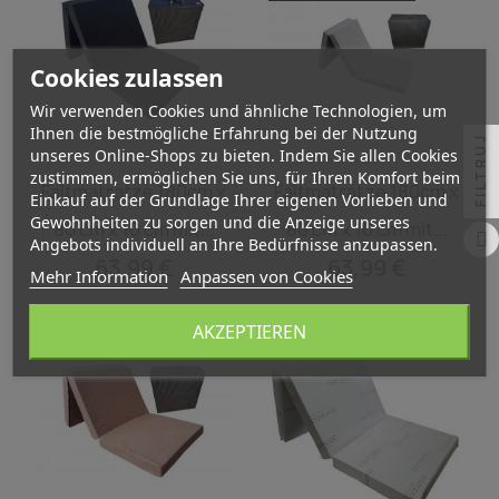
Cookies zulassen
Wir verwenden Cookies und ähnliche Technologien, um
Ihnen die bestmögliche Erfahrung bei der Nutzung
FILTRUJ
unseres Online-Shops zu bieten. Indem Sie allen Cookies
Vorschau
Vorschau
zustimmen, ermöglichen Sie uns, für Ihren Komfort beim


Faltmatratze 180cm x
Faltmatratze 180cm x
Einkauf auf der Grundlage Ihrer eigenen Vorlieben und
Gewohnheiten zu sorgen und die Anzeige unseres
80 cm x 10 cm mit...
80 cm x 10 cm mit...
Angebots individuell an Ihre Bedürfnisse anzupassen.
63,99 €
63,99 €
Mehr Information
Anpassen von Cookies
AKZEPTIEREN