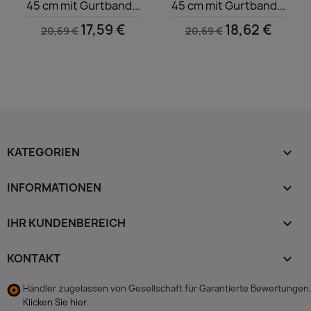
45 cm mit Gurtband...
45 cm mit Gurtband...
17,59 €
18,62 €
20,69 €
20,69 €
KATEGORIEN

INFORMATIONEN

IHR KUNDENBEREICH

KONTAKT
keyboard_arrow_down
Händler zugelassen von Gesellschaft für Garantierte Bewertungen,
Klicken Sie hier
.