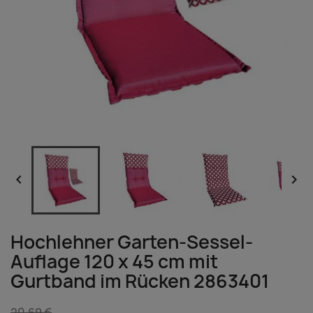


Hochlehner Garten-Sessel-
Auflage 120 x 45 cm mit
Gurtband im Rücken 2863401
20,69 €