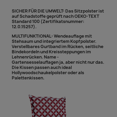
SICHER FÜR DIE UMWELT: Das Sitzpolster ist
auf Schadstoffe geprüft nach OEKO-TEXT
Standard 100 (Zertifikatsnummer:
12.0.15257).
MULTIFUNKTIONAL: Wendeauflage mit
Stehsaum und integriertem Kopfpolster.
Verstellbares Gurtband im Rücken, seitliche
Bindekordeln und Kreissteppungen im
Lehnenrücken. Name -
Gartensesselauflagen ja, aber nicht nur das.
Die Kissen passen auch ideal
Hollywoodschaukelpolster oder als
Palettenkissen.