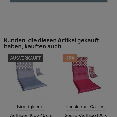
Kunden, die diesen Artikel gekauft
haben, kauften auch ...
AUSVERKAUFT
-15%
Vorschau
Vorschau


Niedriglehner
Hochlehner Garten-
Auflagen 100 x 45 cm
Sessel-Auflage 120 x