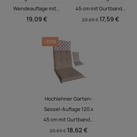
Wendeauflage mit...
45 cm mit Gurtband...
19,09 €
17,59 €
20,69 €
-10%
Vorschau

Hochlehner Garten-
Sessel-Auflage 120 x
45 cm mit Gurtband...
18,62 €
20,69 €