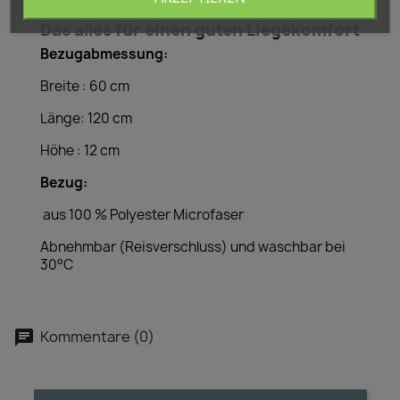
zum schlafen und spielen
Das alles für einen guten Liegekomfort
Bezugabmessung:
Breite : 60 cm
Länge: 120 cm
Höhe : 12 cm
Bezug:
aus 100 % Polyester Microfaser
Abnehmbar (Reisverschluss) und waschbar bei
30°C
Kommentare (0)