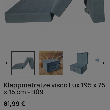


Klappmatratze visco Lux 195 x 75
x 15 cm - B09
81,99 €