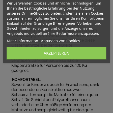
Wir verwenden Cookies und ähnliche Technologien, um
Ihnen die bestmögliche Erfahrung bei der Nutzung
unseres Online-Shops zu bieten. Indem Sie allen Cookies
zustimmen, ermöglichen Sie uns, für Ihren Komfort beim
IN JEDER HINSICHT UNSCHLAGBAR:
Einkauf auf der Grundlage Ihrer eigenen Vorlieben und
Unsere Faltmatratzen sind nicht nur in
Gewohnheiten zu sorgen und die Anzeige unseres
Sekundenschnelle auf- und abgebaut, sondern
Angebots individuell an Ihre Bedürfnisse anzupassen.
ebenso zügig sowie platzsparend verstaut und
dazu noch unglaublich bequem. Gerade diese
Mehr Information
Anpassen von Cookies
Gästematratze, bei der die Breite
außergewöhnlich ist, lässt sich im
AKZEPTIEREN
zusammengeklappten Zustand einfach
verstauen. Dank der Bauweise ist die
Klappmatratze für Personen bis zu 120 KG
geeignet.
KOMFORTABEL:
Sowohl für Kinder als auch für Erwachsene, dank
der besonderen Konstruktion aus zwei
Schaumarten sorgt die Matratze für einen guten
Schlaf. Die Schicht aus Polyurethanschaum
verhindert eine übermäßige Verformung der
Matratze und sorgt gleichzeitig für eine gute