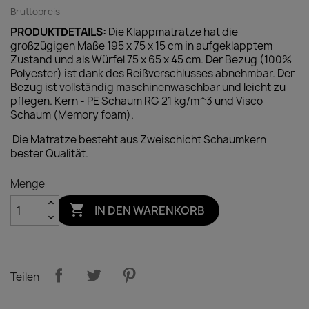
Bruttopreis
PRODUKTDETAILS:
Die Klappmatratze hat die
großzügigen Maße 195 x 75 x 15 cm in aufgeklapptem
Zustand und als Würfel 75 x 65 x 45 cm. Der Bezug (100%
Polyester) ist dank des Reißverschlusses abnehmbar.
Der
Bezug ist vollständig maschinenwaschbar und leicht zu
pflegen.
Kern - PE Schaum RG 21 kg/m^3 und Visco
Schaum (Memory foam).
Die Matratze besteht aus Zweischicht Schaumkern
bester Qualität.
Menge

IN DEN WARENKORB
Teilen