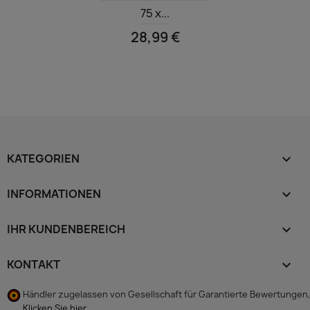
75 x...
28,99 €
KATEGORIEN

INFORMATIONEN

IHR KUNDENBEREICH

KONTAKT
keyboard_arrow_down
Händler zugelassen von Gesellschaft für Garantierte Bewertungen,
Klicken Sie hier
.