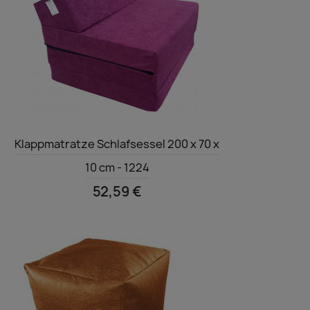
Vorschau

Klappmatratze Schlafsessel 200 x 70 x
10 cm - 1224
52,59 €