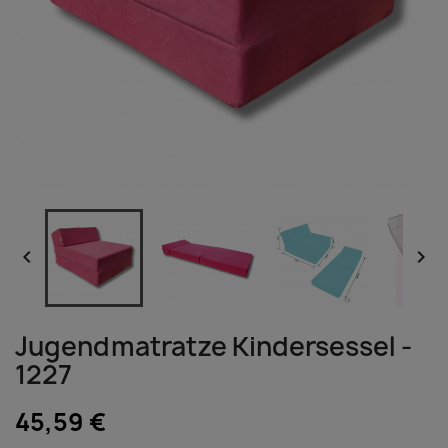


Jugendmatratze Kindersessel -
1227
45,59 €