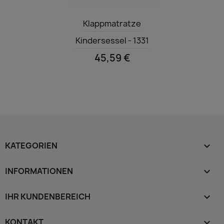
Vorschau

Klappmatratze
Kindersessel - 1331
45,59 €
KATEGORIEN

INFORMATIONEN

IHR KUNDENBEREICH

KONTAKT
keyboard_arrow_down