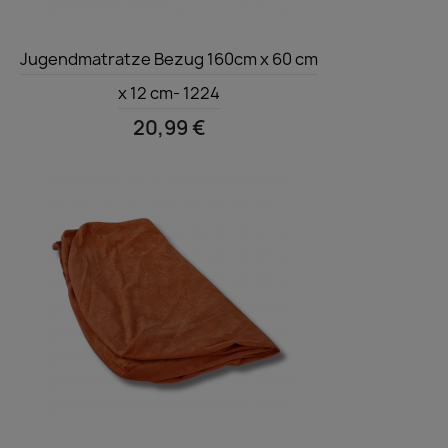
Vorschau

Jugendmatratze Bezug 160cm x 60 cm
x 12 cm- 1224
20,99 €
Vorschau
