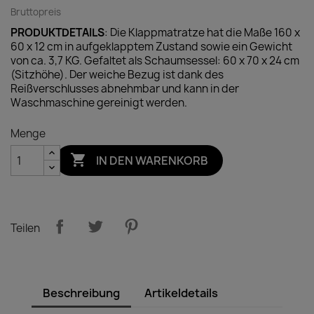
Bruttopreis
PRODUKTDETAILS
: Die Klappmatratze hat die Maße 160 x
60 x 12 cm in aufgeklapptem Zustand sowie ein Gewicht
von ca. 3,7 KG. Gefaltet als Schaumsessel: 60 x 70 x 24 cm
(Sitzhöhe). Der weiche Bezug ist dank des
Reißverschlusses abnehmbar und kann in der
Waschmaschine gereinigt werden.
Menge

IN DEN WARENKORB
Teilen
Beschreibung
Artikeldetails