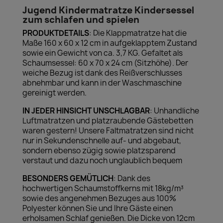
Jugend Kindermatratze Kindersessel
zum schlafen und spielen
PRODUKTDETAILS
: Die Klappmatratze hat die
Maße 160 x 60 x 12 cm in aufgeklapptem Zustand
sowie ein Gewicht von ca. 3,7 KG. Gefaltet als
Schaumsessel: 60 x 70 x 24 cm (Sitzhöhe). Der
weiche Bezug ist dank des Reißverschlusses
abnehmbar und kann in der Waschmaschine
gereinigt werden.
IN JEDER HINSICHT UNSCHLAGBAR
: Unhandliche
Luftmatratzen und platzraubende Gästebetten
waren gestern! Unsere Faltmatratzen sind nicht
nur in Sekundenschnelle auf- und abgebaut,
sondern ebenso zügig sowie platzsparend
verstaut und dazu noch unglaublich bequem
BESONDERS GEMÜTLICH
: Dank des
hochwertigen Schaumstoffkerns mit 18kg/m³
sowie des angenehmen Bezuges aus 100%
Polyester können Sie und Ihre Gäste einen
erholsamen Schlaf genießen. Die Dicke von 12cm